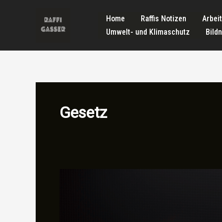
Zum
Home
Raffis Notizen
Arbei
Inhalt
Umwelt- und Klimaschutz
Bild
springen
Gesetz