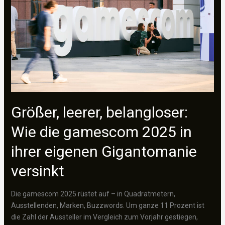
Ausweg
aus
dem
Verkehrschaos
Größer, leerer, belangloser:
Wie die gamescom 2025 in
ihrer eigenen Gigantomanie
versinkt
Die gamescom 2025 rüstet auf – in Quadratmetern,
Ausstellenden, Marken, Buzzwords. Um ganze 11 Prozent ist
die Zahl der Aussteller im Vergleich zum Vorjahr gestiegen,