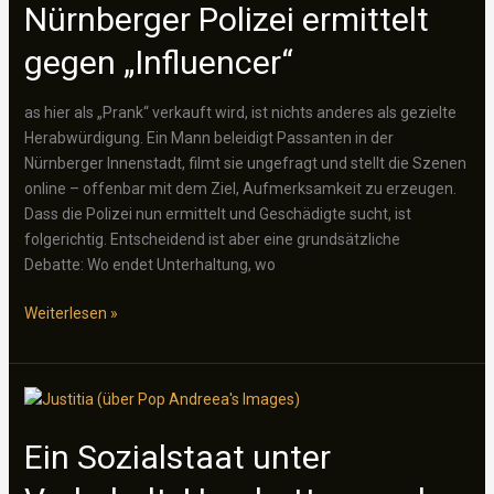
Nürnberger Polizei ermittelt
gegen „Influencer“
as hier als „Prank“ verkauft wird, ist nichts anderes als gezielte
Herabwürdigung. Ein Mann beleidigt Passanten in der
Nürnberger Innenstadt, filmt sie ungefragt und stellt die Szenen
online – offenbar mit dem Ziel, Aufmerksamkeit zu erzeugen.
Dass die Polizei nun ermittelt und Geschädigte sucht, ist
folgerichtig. Entscheidend ist aber eine grundsätzliche
Debatte: Wo endet Unterhaltung, wo
Beleidigungen
Weiterlesen »
als
Content:
Wenn
„Pranks“
den
Ein Sozialstaat unter
öffentlichen
Raum