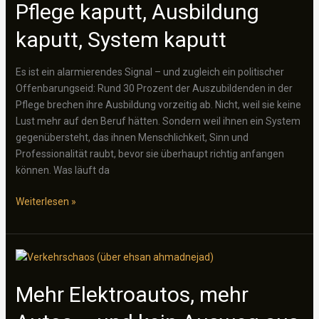
Widersprüche
Pflege kaputt, Ausbildung
legen
kaputt, System kaputt
das
Jobcenter-
System
Es ist ein alarmierendes Signal – und zugleich ein politischer
offen
Offenbarungseid: Rund 30 Prozent der Auszubildenden in der
Pflege brechen ihre Ausbildung vorzeitig ab. Nicht, weil sie keine
Lust mehr auf den Beruf hätten. Sondern weil ihnen ein System
gegenübersteht, das ihnen Menschlichkeit, Sinn und
Professionalität raubt, bevor sie überhaupt richtig anfangen
können. Was läuft da
Pflege
Weiterlesen »
kaputt,
Ausbildung
kaputt,
System
kaputt
Mehr Elektroautos, mehr