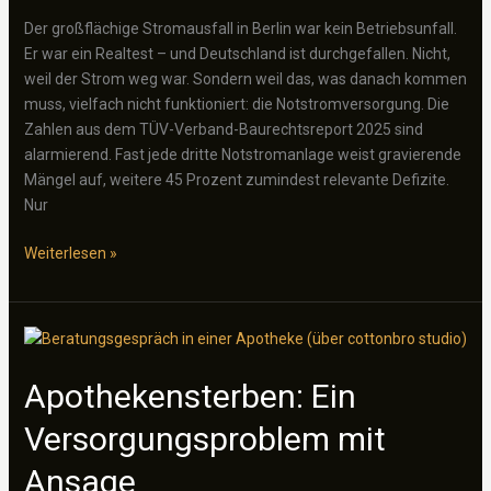
Portemonnaie
schweigt
Der großflächige Stromausfall in Berlin war kein Betriebsunfall.
Er war ein Realtest – und Deutschland ist durchgefallen. Nicht,
weil der Strom weg war. Sondern weil das, was danach kommen
muss, vielfach nicht funktioniert: die Notstromversorgung. Die
Zahlen aus dem TÜV-Verband-Baurechtsreport 2025 sind
alarmierend. Fast jede dritte Notstromanlage weist gravierende
Mängel auf, weitere 45 Prozent zumindest relevante Defizite.
Nur
Notstrom
Weiterlesen »
nur
auf
dem
Papier:
Der
Apothekensterben: Ein
Berliner
Versorgungsproblem mit
Stromausfall
entlarvt
Ansage
ein