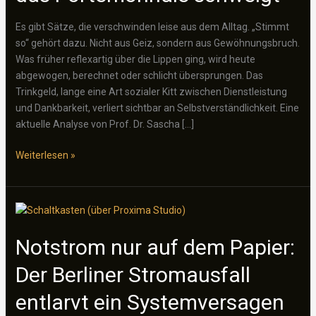
Es gibt Sätze, die verschwinden leise aus dem Alltag. „Stimmt
so“ gehört dazu. Nicht aus Geiz, sondern aus Gewöhnungsbruch.
Was früher reflexartig über die Lippen ging, wird heute
abgewogen, berechnet oder schlicht übersprungen. Das
Trinkgeld, lange eine Art sozialer Kitt zwischen Dienstleistung
und Dankbarkeit, verliert sichtbar an Selbstverständlichkeit. Eine
aktuelle Analyse von Prof. Dr. Sascha […]
Trinkgeld
Weiterlesen »
auf
dem
Rückzug:
Wenn
das
Notstrom nur auf dem Papier:
Terminal
Der Berliner Stromausfall
fragt
und
entlarvt ein Systemversagen
das