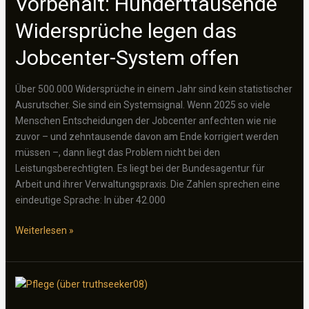
Vorbehalt: Hunderttausende
vergiften
Widersprüche legen das
–
Nürnberger
Jobcenter-System offen
Polizei
ermittelt
Über 500.000 Widersprüche in einem Jahr sind kein statistischer
gegen
Ausrutscher. Sie sind ein Systemsignal. Wenn 2025 so viele
„Influencer“
Menschen Entscheidungen der Jobcenter anfechten wie nie
zuvor – und zehntausende davon am Ende korrigiert werden
müssen –, dann liegt das Problem nicht bei den
Leistungsberechtigten. Es liegt bei der Bundesagentur für
Arbeit und ihrer Verwaltungspraxis. Die Zahlen sprechen eine
eindeutige Sprache: In über 42.000
Ein
Weiterlesen »
Sozialstaat
unter
Vorbehalt:
Hunderttausende