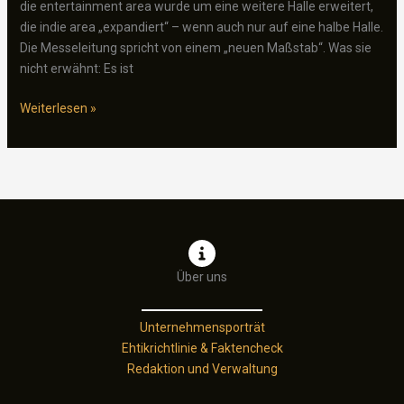
die entertainment area wurde um eine weitere Halle erweitert,
die indie area „expandiert“ – wenn auch nur auf eine halbe Halle.
Die Messeleitung spricht von einem „neuen Maßstab“. Was sie
nicht erwähnt: Es ist
Größer,
Weiterlesen »
leerer,
belangloser:
Wie
die
gamescom
2025
in
ihrer
Über uns
eigenen
Gigantomanie
Unternehmensporträt
versinkt
Ehtikrichtlinie & Faktencheck
Redaktion und Verwaltung