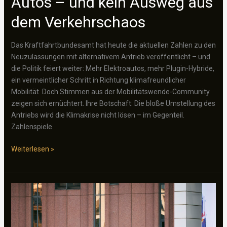
Autos – und kein Ausweg aus
dem Verkehrschaos
Das Kraftfahrtbundesamt hat heute die aktuellen Zahlen zu den
Neuzulassungen mit alternativem Antrieb veröffentlicht – und
die Politik feiert weiter: Mehr Elektroautos, mehr Plugin-Hybride,
ein vermeintlicher Schritt in Richtung klimafreundlicher
Mobilität. Doch Stimmen aus der Mobilitätswende-Community
zeigen sich ernüchtert. Ihre Botschaft: Die bloße Umstellung des
Antriebs wird die Klimakrise nicht lösen – im Gegenteil.
Zahlenspiele
Mehr
Weiterlesen »
Elektroautos,
mehr
Autos
–
und
kein