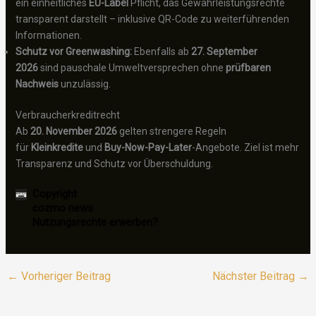
ein einheitliches
EU-Label
Pflicht, das Gewährleistungsrechte
transparent darstellt – inklusive QR-Code zu weiterführenden
Informationen.
Schutz vor Greenwashing:
Ebenfalls ab
27. September
2026
sind pauschale Umweltversprechen ohne
prüfbaren
Nachweis
unzulässig.
Verbraucherkreditrecht
Ab
20. November 2026
gelten strengere Regeln
für
Kleinkredite
und
Buy-Now-Pay-Later
-Angebote. Ziel ist mehr
Transparenz und Schutz vor Überschuldung.
Copyright
cozmo news
Nutzungsrechte erwerben?
←
Vorheriger Beitrag
Nächster Beitrag
→