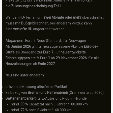
Plakette („12 Uhr“) erkennbar. Alternativ hilft ein Blick in
die
Zulassungsbescheinigung Teil I
.
Wer den HU-Termin um
zwei Monate oder mehr
überschreitet,
muss mit
Bußgeld
rechnen; bei längerem Verzug kann
eine
vertiefte HU
angeordnet werden.
Abgasnorm Euro 7: Neue Standards für Neuwagen
Ab
Januar 2026
gilt für neu zugelassene Pkw die
Euro-6e-
Stufe
als Übergang zur
Euro 7
. Für
neu entwickelte
Fahrzeugtypen
greift Euro 7 ab
29. November 2026
, für
alle
Neuzulassungen
ab
Ende 2027
.
Neu sind unter anderem:
präzisere Messung
ultrafeiner Partikel
Einbezug von
Brems- und Reifenabrieb
(Grenzwerte ab 2030)
Batteriehaltbarkeit
für E-Autos und Plug-in-Hybride:
mind.
80 %
Kapazität nach 5 Jahren/100.000 km
mind.
72 %
nach 8 Jahren/160.000 km