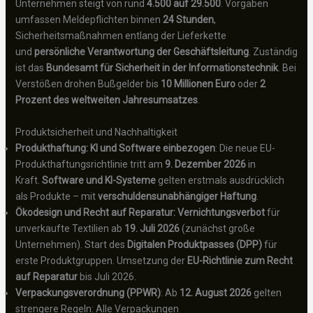
Unternehmen steigt von rund
4.500 auf 29.500
. Vorgaben
umfassen Meldepflichten binnen
24 Stunden
,
Sicherheitsmaßnahmen entlang der Lieferkette
und
persönliche Verantwortung der Geschäftsleitung
. Zuständig
ist das
Bundesamt für Sicherheit in der Informationstechnik
. Bei
Verstößen drohen Bußgelder bis
10 Millionen Euro
oder
2
Prozent des weltweiten Jahresumsatzes
.
Produktsicherheit und Nachhaltigkeit
Produkthaftung: KI und Software einbezogen
: Die neue EU-
Produkthaftungsrichtlinie tritt am
9. Dezember 2026
in
Kraft.
Software und KI-Systeme
gelten erstmals ausdrücklich
als Produkte – mit
verschuldensunabhängiger Haftung
.
Ökodesign und Recht auf Reparatur: Vernichtungsverbot
für
unverkaufte Textilien ab
19. Juli 2026
(zunächst große
Unternehmen). Start des
Digitalen Produktpasses (DPP)
für
erste Produktgruppen. Umsetzung der
EU-Richtlinie zum Recht
auf Reparatur
bis Juli 2026.
Verpackungsverordnung (PPWR)
: Ab
12. August 2026
gelten
strengere Regeln: Alle Verpackungen