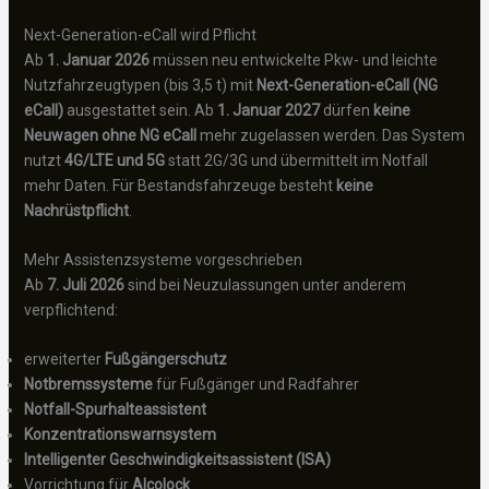
Next-Generation-eCall wird Pflicht
Ab
1. Januar 2026
müssen neu entwickelte Pkw- und leichte
Nutzfahrzeugtypen (bis 3,5 t) mit
Next-Generation-eCall (NG
eCall)
ausgestattet sein. Ab
1. Januar 2027
dürfen
keine
Neuwagen ohne NG eCall
mehr zugelassen werden. Das System
nutzt
4G/LTE und 5G
statt 2G/3G und übermittelt im Notfall
mehr Daten. Für Bestandsfahrzeuge besteht
keine
Nachrüstpflicht
.
Mehr Assistenzsysteme vorgeschrieben
Ab
7. Juli 2026
sind bei Neuzulassungen unter anderem
verpflichtend:
erweiterter
Fußgängerschutz
Notbremssysteme
für Fußgänger und Radfahrer
Notfall-Spurhalteassistent
Konzentrationswarnsystem
Intelligenter Geschwindigkeitsassistent (ISA)
Vorrichtung für
Alcolock