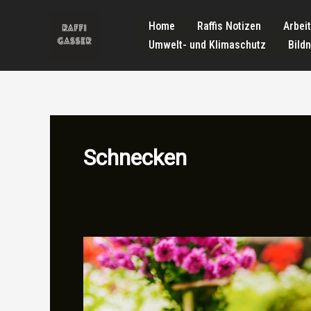
Zum
Home
Raffis Notizen
Arbei
Inhalt
Umwelt- und Klimaschutz
Bild
springen
Schnecken