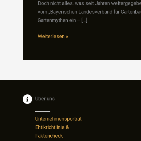
Doch nicht alles, was seit Jahren weitergegeben
vom „Bayerischen Landesverband für Gartenbau
Gartenmythen ein – […]
Gartenmythen
Weiterlesen »
entlarvt:
Was
im
Beet
wirklich
hilft
–
Über uns
und
was
Unternehmensporträt
nicht
Ehtikrichtlinie &
Faktencheck