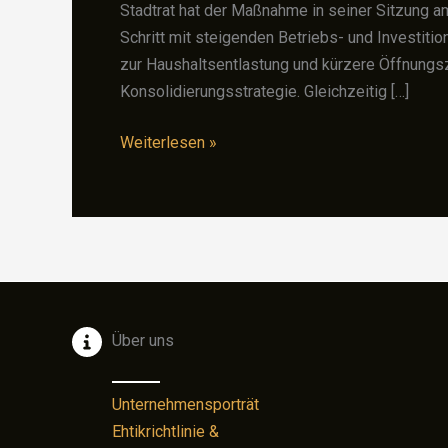
Stadtrat hat der Maßnahme in seiner Sitzung 
Schritt mit steigenden Betriebs- und Investit
zur Haushaltsentlastung und kürzere Öffnungsz
Konsolidierungsstrategie. Gleichzeitig […]
Tiergarten
Weiterlesen »
Nürnberg
erhöht
Eintrittspreise
ab
Februar
2026
–
Über uns
Dauerkarten
bleiben
Unternehmensporträt
stabil
Ehtikrichtlinie &