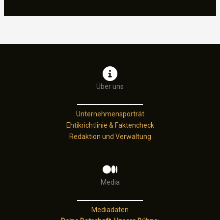
leerer,
belangloser:
Wie
die
gamescom
2025
in
ihrer
Über uns
eigenen
Gigantomanie
Unternehmensporträt
versinkt
Ehtikrichtlinie & Faktencheck
Redaktion und Verwaltung
Media
Mediadaten