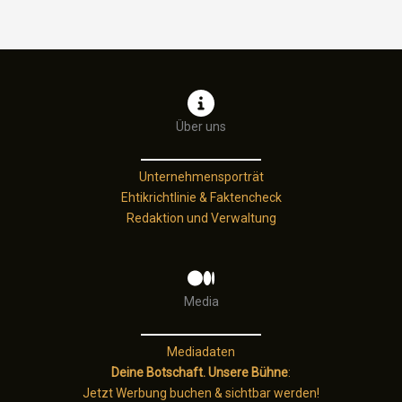
Was
Wintersportler
in
Europa
jetzt
beachten
Über uns
müssen
Unternehmensporträt
Ehtikrichtlinie & Faktencheck
Redaktion und Verwaltung
Media
Mediadaten
Deine Botschaft. Unsere Bühne
:
Jetzt Werbung buchen & sichtbar werden!