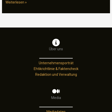
Gefahr,
Weiterlesen »
Geheimnisse,
Tiefenrausch:
Erlebe
Subnauticas
atemberaubende
Unterwasserwelt!
Über uns
Unternehmensporträt
Ehtikrichtlinie & Faktencheck
Redaktion und Verwaltung
Media
Mediadaten