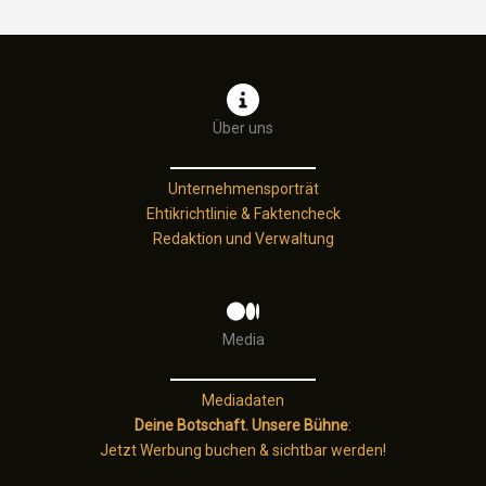
Eiskratzen
erlaubt
ist
–
und
Über uns
was
nicht
Unternehmensporträt
Ehtikrichtlinie & Faktencheck
Redaktion und Verwaltung
Media
Mediadaten
Deine Botschaft. Unsere Bühne
:
Jetzt Werbung buchen & sichtbar werden!