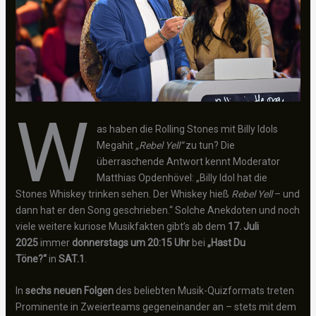
W
as haben die Rolling Stones mit Billy Idols
Megahit
„Rebel Yell“
zu tun? Die
überraschende Antwort kennt Moderator
Matthias Opdenhövel: „Billy Idol hat die
Stones Whiskey trinken sehen. Der Whiskey hieß
Rebel Yell
– und
dann hat er den Song geschrieben.“ Solche Anekdoten und noch
viele weitere kuriose Musikfakten gibt’s ab dem
17. Juli
2025
immer
donnerstags um 20:15 Uhr
bei
„Hast Du
Töne?“
in
SAT.1
.
In
sechs neuen Folgen
des beliebten Musik-Quizformats treten
Prominente in Zweierteams gegeneinander an – stets mit dem