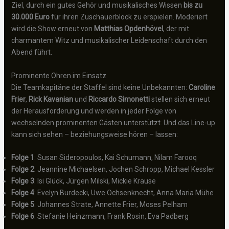
Ziel, durch ein gutes Gehör und musikalisches Wissen
bis zu
30.000 Euro
für ihren Zuschauerblock zu erspielen. Moderiert
wird die Show erneut von
Matthias Opdenhövel
, der mit
charmantem Witz und musikalischer Leidenschaft durch den
Abend führt.
Prominente Ohren im Einsatz
Die Teamkapitäne der Staffel sind keine Unbekannten:
Caroline
Frier
,
Rick Kavanian
und
Riccardo Simonetti
stellen sich erneut
der Herausforderung und werden in jeder Folge von
wechselnden prominenten Gästen unterstützt. Und das Line-up
kann sich sehen – beziehungsweise hören – lassen:
Folge 1
: Susan Sideropoulos, Kai Schumann, Nilam Farooq
Folge 2
: Jeannine Michaelsen, Jochen Schropp, Michael Kessler
Folge 3
: Isi Glück, Jürgen Milski, Mickie Krause
Folge 4
: Evelyn Burdecki, Uwe Ochsenknecht, Anna Maria Mühe
Folge 5
: Johannes Strate, Annette Frier, Moses Pelham
Folge 6
: Stefanie Heinzmann, Frank Rosin, Eva Padberg