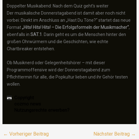
Doppelter Musikabend: Nach dem Quiz geht’s weiter
Der musikalische Donnerstagabend ist damit aber noch nicht
vorbei: Direkt im Anschluss an „Hast Du Töne?“ startet das neue
Format
„Hits! Hits! Hits! – Die Erfolgsformeln der Musikmacher“
,
ebenfalls in
SAT.1
. Darin geht es um die Menschen hinter den
großen Ohrwürmern und die Geschichten, wie echte
Chartbreaker entstehen.
Ob Musiknerd oder Gelegenheitshörer – mit dieser
Programmoffensive wird der Donnerstagabend zum
Pflichttermin für alle, die Popkultur lieben und ihr Gehör testen
wollen.
Copyright
cozmo news
Nutzungsrechte erwerben?
←
Vorheriger Beitrag
Nächster Beitrag
→